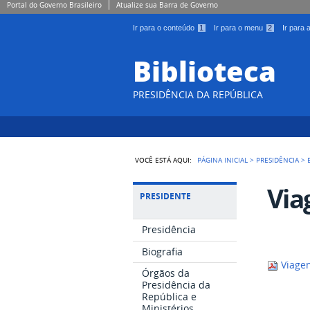
Portal do Governo Brasileiro
Atualize sua Barra de Governo
Ir para o conteúdo
1
Ir para o menu
2
Ir para
Biblioteca
PRESIDÊNCIA DA REPÚBLICA
VOCÊ ESTÁ AQUI:
PÁGINA INICIAL
>
PRESIDÊNCIA
>
Via
PRESIDENTE
Presidência
Biografia
Viagen
Órgãos da
Presidência da
República e
Ministérios