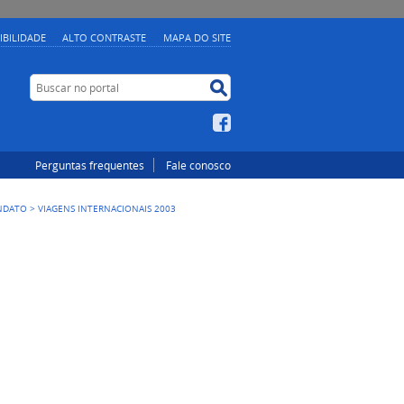
IBILIDADE
ALTO CONTRASTE
MAPA DO SITE
Buscar no portal
Buscar no portal
Facebook
Perguntas frequentes
Fale conosco
ANDATO
>
VIAGENS INTERNACIONAIS 2003