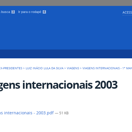
 a busca
3
Ir para o rodapé
4
ACESS
EX-PRESIDENTES
>
LUIZ INÁCIO LULA DA SILVA
>
VIAGENS
>
VIAGENS INTERNACIONAIS - 1º M
gens internacionais 2003
s internacionais - 2003.pdf
— 51 KB