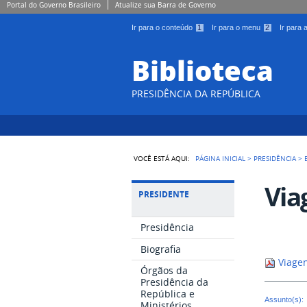
Portal do Governo Brasileiro
Atualize sua Barra de Governo
Ir para o conteúdo
1
Ir para o menu
2
Ir para
Biblioteca
PRESIDÊNCIA DA REPÚBLICA
VOCÊ ESTÁ AQUI:
PÁGINA INICIAL
>
PRESIDÊNCIA
>
Via
PRESIDENTE
Presidência
Biografia
Viagen
Órgãos da
Presidência da
República e
Assunto(s):
Ministérios