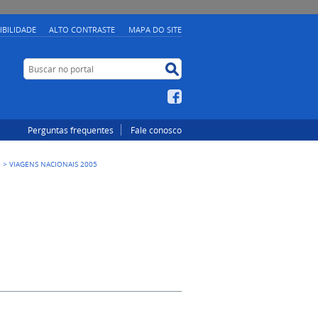
IBILIDADE
ALTO CONTRASTE
MAPA DO SITE
Buscar no portal
Buscar no portal
Facebook
Perguntas frequentes
Fale conosco
O
>
VIAGENS NACIONAIS 2005