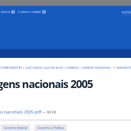
 a busca
3
Ir para o rodapé
4
ACESS
EX-PRESIDENTES
>
LUIZ INÁCIO LULA DA SILVA
>
VIAGENS
>
VIAGENS NACIONAIS - 1º MANDAT
gens nacionais 2005
s nacionais 2005.pdf
— 98 KB
Governo federal
,
Governo e Política