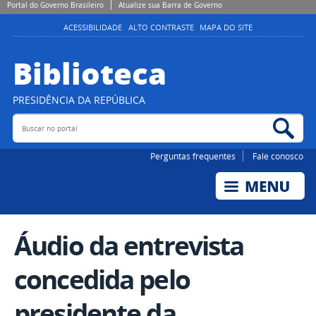
Portal do Governo Brasileiro
Atualize sua Barra de Governo
ACESSIBILIDADE
ALTO CONTRASTE
MAPA DO SITE
Biblioteca
PRESIDÊNCIA DA REPÚBLICA
Buscar no portal
Bus
Perguntas frequentes
Fale conosco
Áudio da entrevista
concedida pelo
presidente da