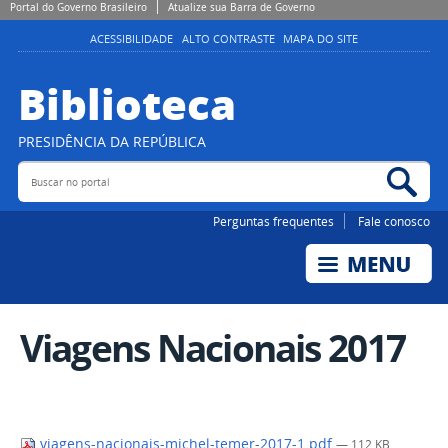
Portal do Governo Brasileiro
Atualize sua Barra de Governo
ACESSIBILIDADE
ALTO CONTRASTE
MAPA DO SITE
Biblioteca
PRESIDÊNCIA DA REPÚBLICA
Buscar no portal
Bus
Perguntas frequentes
Fale conosco
Viagens Nacionais 2017
viagens-nacionais-michel-temer-2017-1.pdf
— 112 KB