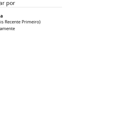
ar por
ia
is Recente Primeiro)
camente