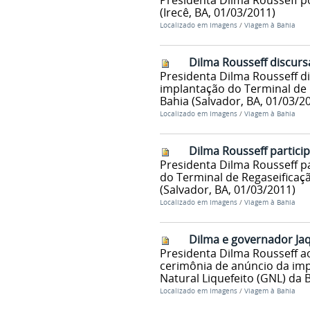
Presidenta Dilma Rousseff po
(Irecê, BA, 01/03/2011)
Localizado em
Imagens
/
Viagem à Bahia
Dilma Rousseff discurs
Presidenta Dilma Rousseff d
implantação do Terminal de 
Bahia (Salvador, BA, 01/03/2
Localizado em
Imagens
/
Viagem à Bahia
Dilma Rousseff partici
Presidenta Dilma Rousseff p
do Terminal de Regaseificaçã
(Salvador, BA, 01/03/2011)
Localizado em
Imagens
/
Viagem à Bahia
Dilma e governador Ja
Presidenta Dilma Rousseff a
cerimônia de anúncio da imp
Natural Liquefeito (GNL) da 
Localizado em
Imagens
/
Viagem à Bahia