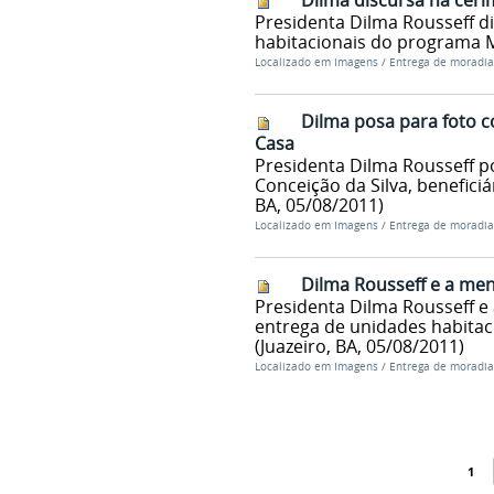
Dilma discursa na cer
Presidenta Dilma Rousseff d
habitacionais do programa Mi
Localizado em
Imagens
/
Entrega de moradia
Dilma posa para foto c
Casa
Presidenta Dilma Rousseff p
Conceição da Silva, benefici
BA, 05/08/2011)
Localizado em
Imagens
/
Entrega de moradia
Dilma Rousseff e a me
Presidenta Dilma Rousseff e
entrega de unidades habita
(Juazeiro, BA, 05/08/2011)
Localizado em
Imagens
/
Entrega de moradia
1