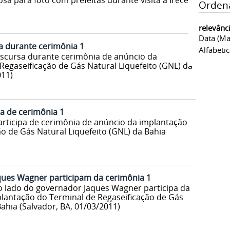
sa para foto com prefeitas durante visita a Irecê
Orden
relevânc
Data (ma
a durante cerimônia 1
Alfabeti
iscursa durante cerimônia de anúncio da
Regaseificação de Gás Natural Liquefeito (GNL) da
011)
pa de cerimônia 1
articipa de cerimônia de anúncio da implantação
o de Gás Natural Liquefeito (GNL) da Bahia
ques Wagner participam da cerimônia 1
o lado do governador Jaques Wagner participa da
lantação do Terminal de Regaseificação de Gás
Bahia (Salvador, BA, 01/03/2011)