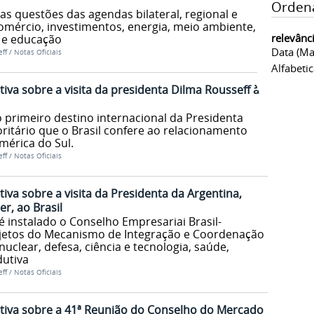
Orden
das questões das agendas bilateral, regional e
omércio, investimentos, energia, meio ambiente,
relevânc
o e educação
Data (ma
ff
/
Notas Oficiais
Alfabeti
iva sobre a visita da presidenta Dilma Rousseff à
 primeiro destino internacional da Presidenta
oritário que o Brasil confere ao relacionamento
mérica do Sul.
ff
/
Notas Oficiais
iva sobre a visita da Presidenta da Argentina,
r, ao Brasil
 é instalado o Conselho Empresariai Brasil-
ojetos do Mecanismo de Integração e Coordenação
clear, defesa, ciência e tecnologia, saúde,
dutiva
ff
/
Notas Oficiais
tiva sobre a 41ª Reunião do Conselho do Mercado