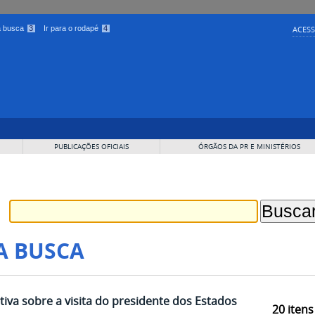
 a busca
3
Ir para o rodapé
4
ACESS
PUBLICAÇÕES OFICIAIS
ÓRGÃOS DA PR E MINISTÉRIOS
A BUSCA
iva sobre a visita do presidente dos Estados
20
itens