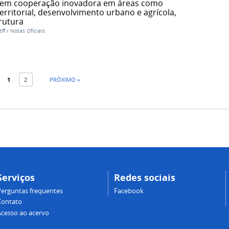
lvem cooperação inovadora em áreas como
rritorial, desenvolvimento urbano e agrícola,
rutura
ff
/
Notas Oficiais
1
2
PRÓXIMO »
Serviços
Redes sociais
Perguntas frequentes
Facebook
Contato
Acesso ao acervo