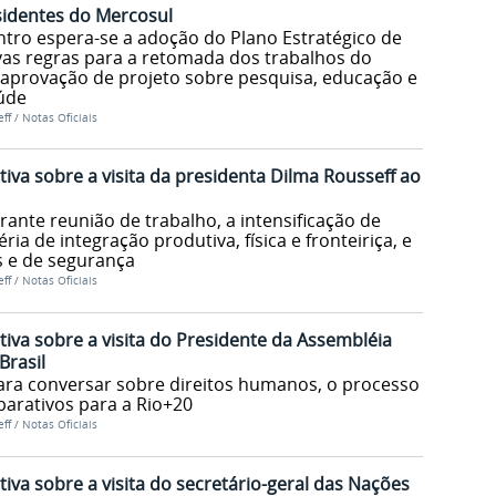
identes do Mercosul
ntro espera-se a adoção do Plano Estratégico de
vas regras para a retomada dos trabalhos do
aprovação de projeto sobre pesquisa, educação e
aúde
ff
/
Notas Oficiais
iva sobre a visita da presidenta Dilma Rousseff ao
rante reunião de trabalho, a intensificação de
ria de integração produtiva, física e fronteiriça, e
s e de segurança
ff
/
Notas Oficiais
iva sobre a visita do Presidente da Assembléia
Brasil
 para conversar sobre direitos humanos, o processo
arativos para a Rio+20
ff
/
Notas Oficiais
iva sobre a visita do secretário-geral das Nações