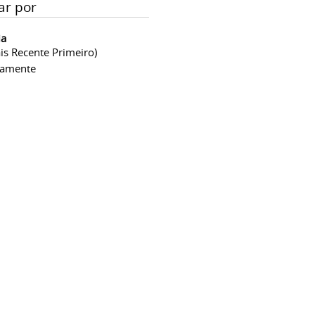
ar por
ia
is Recente Primeiro)
camente