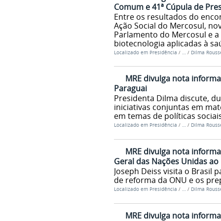
Comum e 41ª Cúpula de Pres
Entre os resultados do enco
Ação Social do Mercosul, no
Parlamento do Mercosul e a 
biotecnologia aplicadas à s
Localizado em
Presidência
/
…
/
Dilma Rousse
MRE divulga nota informat
Paraguai
Presidenta Dilma discute, du
iniciativas conjuntas em maté
em temas de políticas sociai
Localizado em
Presidência
/
…
/
Dilma Rousse
MRE divulga nota informat
Geral das Nações Unidas ao 
Joseph Deiss visita o Brasil
de reforma da ONU e os prep
Localizado em
Presidência
/
…
/
Dilma Rousse
MRE divulga nota informat