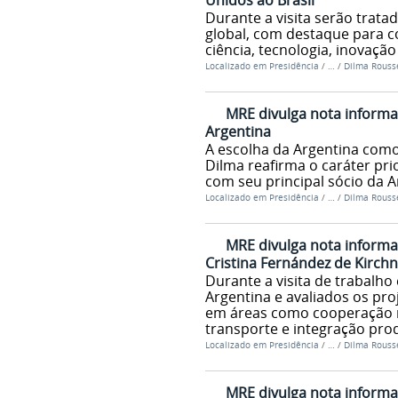
Unidos ao Brasil
Durante a visita serão trata
global, com destaque para c
ciência, tecnologia, inovaçã
Localizado em
Presidência
/
…
/
Dilma Rousse
MRE divulga nota informat
Argentina
A escolha da Argentina como
Dilma reafirma o caráter pri
com seu principal sócio da A
Localizado em
Presidência
/
…
/
Dilma Rousse
MRE divulga nota informat
Cristina Fernández de Kirchne
Durante a visita de trabalho
Argentina e avaliados os pr
em áreas como cooperação nu
transporte e integração pro
Localizado em
Presidência
/
…
/
Dilma Rousse
MRE divulga nota informa