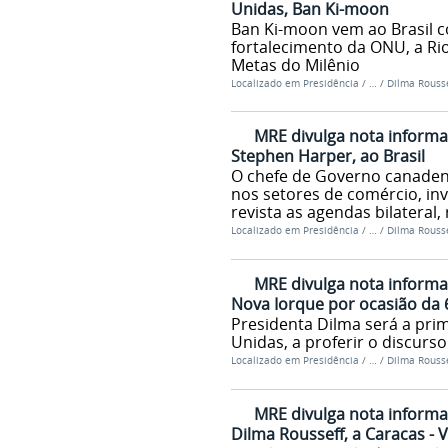
Unidas, Ban Ki-moon
Ban Ki-moon vem ao Brasil c
fortalecimento da ONU, a Ri
Metas do Milênio
Localizado em
Presidência
/
…
/
Dilma Rousse
MRE divulga nota informat
Stephen Harper, ao Brasil
O chefe de Governo canadense
nos setores de comércio, inv
revista as agendas bilateral, 
Localizado em
Presidência
/
…
/
Dilma Rousse
MRE divulga nota informat
Nova Iorque por ocasião da
Presidenta Dilma será a pri
Unidas, a proferir o discurs
Localizado em
Presidência
/
…
/
Dilma Rousse
MRE divulga nota informat
Dilma Rousseff, a Caracas - 