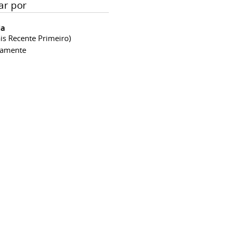
ar por
ia
is Recente Primeiro)
camente