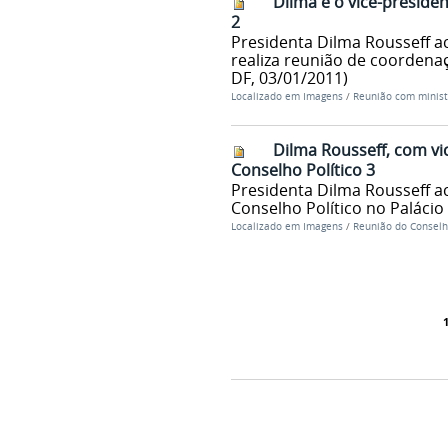
Dilma e o vice-presid
2
Presidenta Dilma Rousseff 
realiza reunião de coordenaç
DF, 03/01/2011)
Localizado em
Imagens
/
Reunião com minist
Dilma Rousseff, com vi
Conselho Político 3
Presidenta Dilma Rousseff a
Conselho Político no Palácio 
Localizado em
Imagens
/
Reunião do Conselho