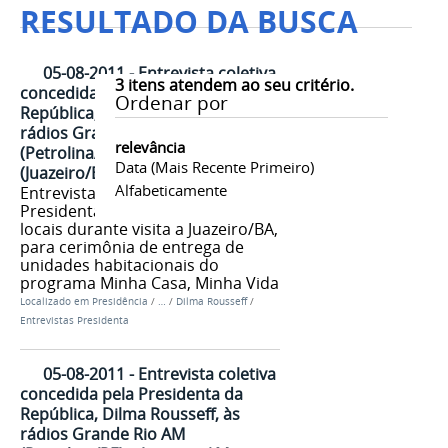
RESULTADO DA BUSCA
05-08-2011 - Entrevista coletiva
3
itens atendem ao seu critério.
concedida pela Presidenta da
Ordenar por
República, Dilma Rousseff, às
rádios Grande Rio AM
relevância
(Petrolina/PE) e Juazeiro AM
Data (mais Recente Primeiro)
(Juazeiro/BA)
Alfabeticamente
Entrevista coletiva concedida pela
Presidenta Dilma para rádios
locais durante visita a Juazeiro/BA,
para cerimônia de entrega de
unidades habitacionais do
programa Minha Casa, Minha Vida
Localizado em
Presidência
/
…
/
Dilma Rousseff
/
Entrevistas Presidenta
05-08-2011 - Entrevista coletiva
concedida pela Presidenta da
República, Dilma Rousseff, às
rádios Grande Rio AM