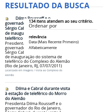
RESULTADO DA BUSCA
Dilma Rousseff e o
134
itens atendem ao seu critério.
governador do Rio de Janeiro,
Ordenar por
Sérgio Cabral, durante cerimônia
de inauguração do sistema de
relevância
teleférico
Data (mais Recente Primeiro)
Presidenta Dilma Rousseff e o
governador do Rio de Janeiro,
Alfabeticamente
Sérgio Cabral, durante cerimônia
de inauguração do sistema de
teleférico do Complexo do Alemão
(Rio de Janeiro, RJ, 07/07/2011)
Localizado em
Imagens
/
Visita ao Complexo do
Alemão
Dilma e Cabral durante visita
à estação de teleférico do Morro
do Alemão
Presidenta Dilma Rousseff e o
governador do Rio de Janeiro,