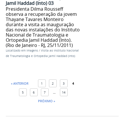
Jamil Haddad (Into) 03
Presidenta Dilma Rousseff
observa a recuperação da jovem
Thayane Tavares Monteiro
durante a visita as inauguração
das novas instalações do Instituto
Nacional de Traumatologia e
Ortopedia Jamil Haddad (Into).
(Rio de Janeiro - RJ, 25/11/2011)
Localizado em
Imagens
/
Visita ao Instituto Nacional
de Traumatologia e Ortopedia Jamil Haddad (Into)
« ANTERIOR
1
2
3
4
5
6
7
...
14
PRÓXIMO »