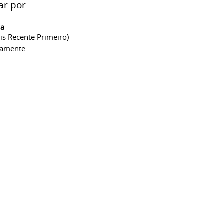
ar por
ia
is Recente Primeiro)
camente