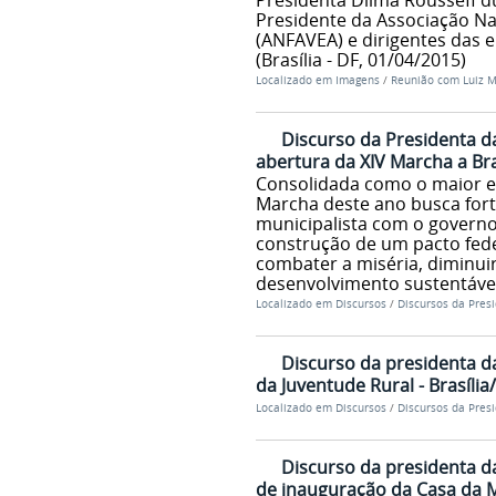
Presidenta Dilma Rousseff d
Presidente da Associação Na
(ANFAVEA) e dirigentes das 
(Brasília - DF, 01/04/2015)
Localizado em
Imagens
/
Reunião com Luiz M
Discurso da Presidenta d
abertura da XIV Marcha a Br
Consolidada como o maior en
Marcha deste ano busca for
municipalista com o governo 
construção de um pacto fede
combater a miséria, diminuir
desenvolvimento sustentáve
Localizado em
Discursos
/
Discursos da Pres
Discurso da presidenta da
da Juventude Rural - Brasília
Localizado em
Discursos
/
Discursos da Pres
Discurso da presidenta d
de inauguração da Casa da Mu