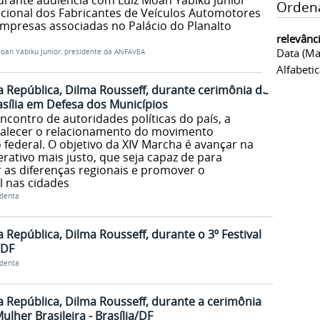
urante audiência com Luiz Moan Yabiku Junior
Orden
cional dos Fabricantes de Veículos Automotores
empresas associadas no Palácio do Planalto
relevânc
Data (ma
oan Yabiku Junior, presidente da ANFAVEA
Alfabeti
a República, Dilma Rousseff, durante cerimônia de
asília em Defesa dos Municípios
contro de autoridades políticas do país, a
talecer o relacionamento do movimento
federal. O objetivo da XIV Marcha é avançar na
rativo mais justo, que seja capaz de para
 as diferenças regionais e promover o
l nas cidades
identa
 República, Dilma Rousseff, durante o 3º Festival
/DF
identa
a República, Dilma Rousseff, durante a cerimônia
lher Brasileira - Brasília/DF