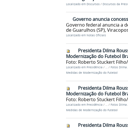
Localizado em
Discursos
/
Discursos da Pres
Governo anuncia concess
Governo federal anuncia a d
de Guarulhos (SP), Viracopos 
Localizado em
Notas Oficiais
Presidenta Dilma Rous
Modernização do Futebol Bra
Foto: Roberto Stuckert Filho
Localizado em
Presidência
/
…
/
Fotos Dilma
Medidas de Modernização do Futebol
Presidenta Dilma Rous
Modernização do Futebol Bra
Foto: Roberto Stuckert Filho
Localizado em
Presidência
/
…
/
Fotos Dilma
Medidas de Modernização do Futebol
Presidenta Dilma Rous