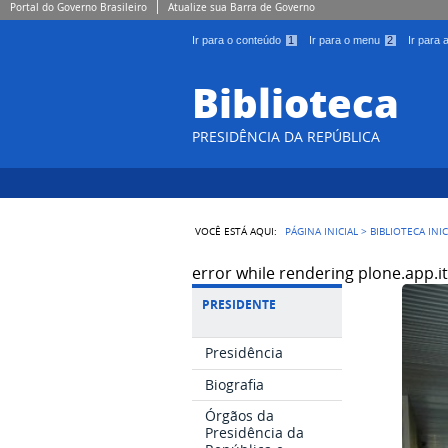
Portal do Governo Brasileiro
Atualize sua Barra de Governo
Ir para o conteúdo
1
Ir para o menu
2
Ir para
Biblioteca
PRESIDÊNCIA DA REPÚBLICA
VOCÊ ESTÁ AQUI:
PÁGINA INICIAL
>
BIBLIOTECA INI
error while rendering plone.app.i
PRESIDENTE
Presidência
Biografia
Órgãos da
Presidência da