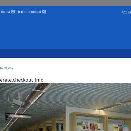
 a busca
3
Ir para o rodapé
4
ACESS
CIO ATUAL
terate.checkout_info