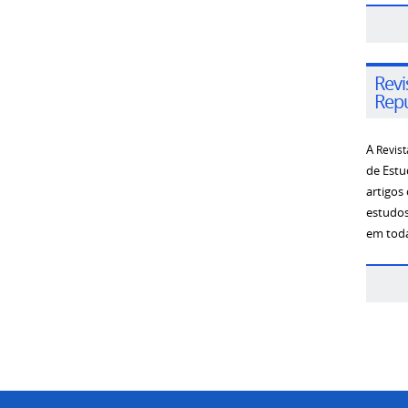
Revi
Repú
A
Revist
de Estu
artigos 
estudos
em toda