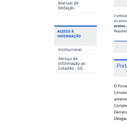
Manual de
Redação
Conteúd
ex-presi
acesse
a
Repúblic
ACESSO À
INFORMAÇÃO
Institucional
Serviço de
Informação ao
Port
Cidadão - SIC
O Porta
Constit
anterior
Complem
Decreto
Delegad