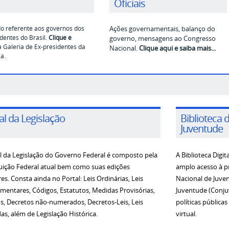
Oficiais
o referente aos governos dos
Ações governamentais, balanço do
dentes do Brasil.
Clique e
governo, mensagens ao Congresso
 Galeria de Ex-presidentes da
Nacional.
Clique aqui e saiba mais...
a.
al da Legislação
Biblioteca 
Juventude
l da Legislação do Governo Federal é composto pela
A Biblioteca Digit
uição Federal atual bem como suas edições
amplo acesso à pr
es. Consta ainda no Portal: Leis Ordinárias, Leis
Nacional de Juve
entares, Códigos, Estatutos, Medidas Provisórias,
Juventude (Conjuv
s, Decretos não-numerados, Decretos-Leis, Leis
políticas públic
as, além de Legislação Histórica.
virtual.