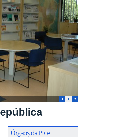
1
2
3
República
Órgãos da PR e