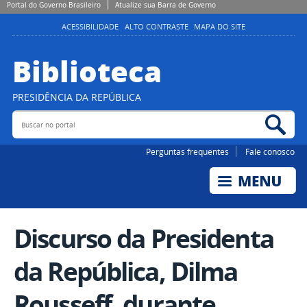
Portal do Governo Brasileiro
Atualize sua Barra de Governo
ACESSIBILIDADE
ALTO CONTRASTE
MAPA DO SITE
Biblioteca
PRESIDÊNCIA DA REPÚBLICA
Buscar no portal
Bus
Perguntas frequentes
Fale conosco
Discurso da Presidenta
da República, Dilma
Rousseff, durante