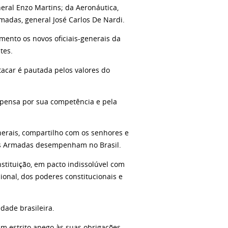
eral Enzo Martins; da Aeronáutica,
rmadas, general José Carlos De Nardi.
mento os novos oficiais-generais da
tes.
tacar é pautada pelos valores do
mpensa por sua competência e pela
nerais, compartilho com os senhores e
ças Armadas desempenham no Brasil.
stituição, em pacto indissolúvel com
ional, dos poderes constitucionais e
dade brasileira.
m estrito apego às suas obrigações