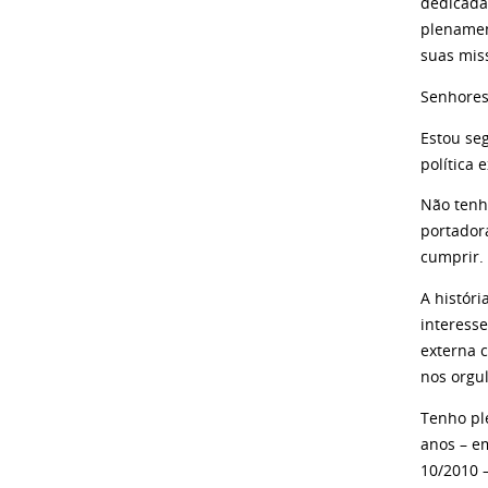
dedicada
plenamen
suas miss
Senhores 
Estou se
política 
Não tenh
portador
cumprir.
A histór
interess
externa 
nos orgu
Tenho pl
anos – e
10/2010 –