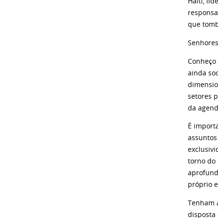
Haiti, l
responsab
que tomb
Senhores 
Conheço 
ainda so
dimensio
setores 
da agend
É import
assuntos
exclusiv
torno do 
aprofund
próprio 
Tenham a
disposta 