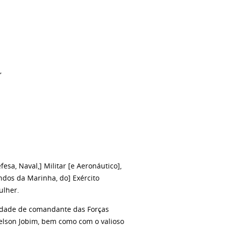
,
sa, Naval,] Militar [e Aeronáutico],
ndos da Marinha, do] Exército
ulher.
lidade de comandante das Forças
Nelson Jobim, bem como com o valioso