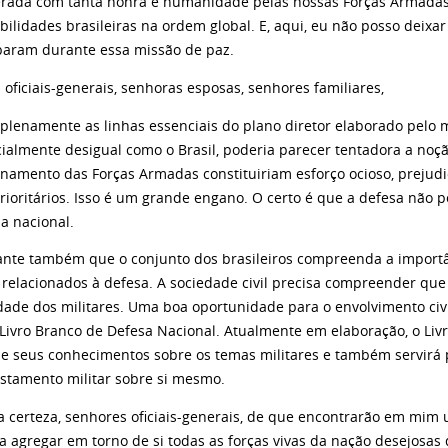
iderada com tanta honra e humanidade pelas nossas Forças Armad
ilidades brasileiras na ordem global. E, aqui, eu não posso deixa
aram durante essa missão de paz.
oficiais-generais, senhoras esposas, senhores familiares,
plenamente as linhas essenciais do plano diretor elaborado pelo 
cialmente desigual como o Brasil, poderia parecer tentadora a noç
namento das Forças Armadas constituiriam esforço ocioso, prejudi
prioritários. Isso é um grande engano. O certo é que a defesa não
a nacional.
ante também que o conjunto dos brasileiros compreenda a import
 relacionados à defesa. A sociedade civil precisa compreender que
idade dos militares. Uma boa oportunidade para o envolvimento civ
Livro Branco de Defesa Nacional. Atualmente em elaboração, o Livr
e seus conhecimentos sobre os temas militares e também servirá
estamento militar sobre si mesmo.
 certeza, senhores oficiais-generais, de que encontrarão em mim u
a agregar em torno de si todas as forças vivas da nação desejosas 