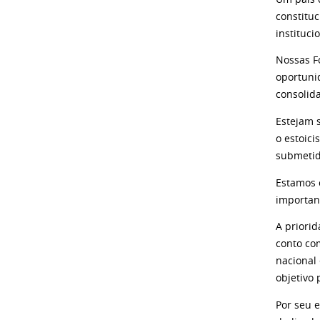
constitu
instituci
Nossas F
oportuni
consolid
Estejam 
o estoici
submetid
Estamos 
importan
A priori
conto com
nacional
objetivo 
Por seu e