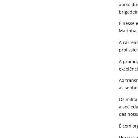
apoio do
brigadeir
É nesse e
Marinha,
A carrei
profissio
A promoç
excelênci
Ao trans
as senho
Os milit
a socieda
das nossa
É com or
Um país 