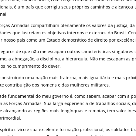
cionais, é um país que corrigiu seus próprios caminhos e alcançou
onal.
orças Armadas compartilham plenamente os valores da justiça, da
dades que lastreiam os objetivos internos e externos do Brasil. Co
ar nosso país como um Estado democrático de direito por excelênci
seguros de que não me escapam outras características singulares d
smo, a abnegação, a disciplina, a hierarquia. Não me escapam as p
os no cumprimento do dever.
construindo uma nação mais fraterna, mais igualitária e mais próx
te contribuição dos homens e das mulheres militares.
dade fundamental do meu governo é, como sabem, acabar com a pob
 as Forças Armadas. Sua larga experiência de trabalhos sociais, de
 e alcançando as regiões mais longínquas e remotas, tem valor ine
primordial.
spírito cívico e sua excelente formação profissional, os soldados 