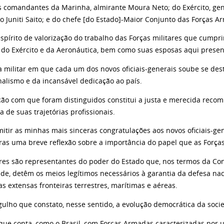
s comandantes da Marinha, almirante Moura Neto; do Exército, gen
o Juniti Saito; e do chefe [do Estado]-Maior Conjunto das Forças A
spírito de valorização do trabalho das Forças militares que cumpri
 do Exército e da Aeronáutica, bem como suas esposas aqui presen
ra militar em que cada um dos novos oficiais-generais soube se des
nalismo e da incansável dedicação ao país.
ão com que foram distinguidos constitui a justa e merecida reco
a de suas trajetórias profissionais.
mitir as minhas mais sinceras congratulações aos novos oficiais-ge
ras uma breve reflexão sobre a importância do papel que as For
ares são representantes do poder do Estado que, nos termos da Con
de, detêm os meios legítimos necessários à garantia da defesa nac
s extensas fronteiras terrestres, marítimas e aéreas.
gulho que constato, nesse sentido, a evolução democrática da socie
que conta, como o Brasil, com Forças Armadas caracterizadas por u