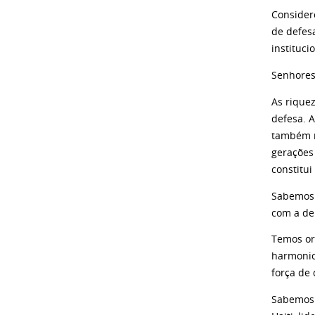
Consider
de defes
instituci
Senhores 
As rique
defesa. A
também n
gerações 
constitu
Sabemos 
com a de
Temos or
harmonio
força de
Sabemos 