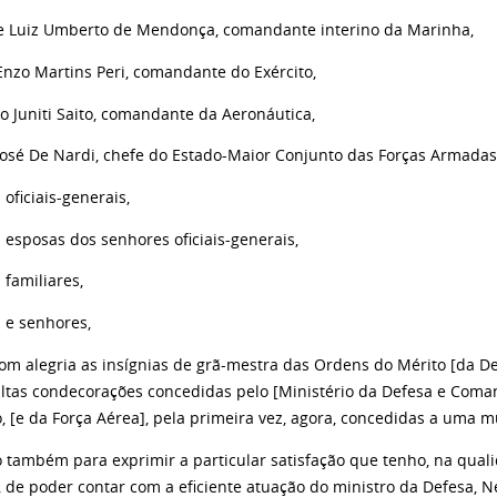
e Luiz Umberto de Mendonça, comandante interino da Marinha,
Enzo Martins Peri, comandante do Exército,
o Juniti Saito, comandante da Aeronáutica,
José De Nardi, chefe do Estado-Maior Conjunto das Forças Armadas
oficiais-generais,
 esposas dos senhores oficiais-generais,
 familiares,
 e senhores,
m alegria as insígnias de grã-mestra das Ordens do Mérito [da Defe
altas condecorações concedidas pelo [Ministério da Defesa e Coma
o, [e da Força Aérea], pela primeira vez, agora, concedidas a uma m
o também para exprimir a particular satisfação que tenho, na qua
 de poder contar com a eficiente atuação do ministro da Defesa, 