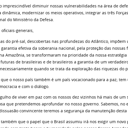
o imprescindível diminuir nossas vulnerabilidades na área de defe
a dinâmica, modernizar os meios operativos, integrar as três Forç
onal do Ministério da Defesa.
oficiais-generais,
zas do pré-sal, descobertas nas profundezas do Atlântico, impõem 
 garantia efetiva da soberania nacional, pela proteção das nossas 
a Amazônia, se transformaram na prioridade da nossa estratégia d
futuras de brasileiras e de brasileiros a garantia de um verdadeir
i necessariamente quando se trata da exploração das riquezas do p
que o nosso país também é um país vocacionado para a paz; tem 
mocracia e com o diálogo.
gulho de viver em paz com os nossos dez vizinhos há mais de um s
sa que pretendemos aprofundar no nosso governo. Sabemos, no e
 dissuasão convincente teremos a segurança da manutenção desta 
também que o papel que o Brasil assumiu irá nos exigir um novo 