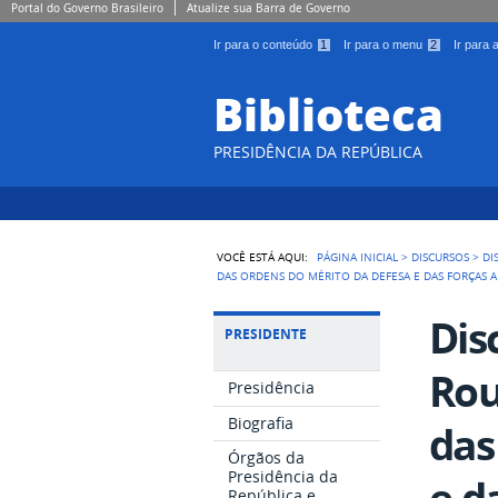
Portal do Governo Brasileiro
Atualize sua Barra de Governo
Ir para o conteúdo
1
Ir para o menu
2
Ir para
Biblioteca
PRESIDÊNCIA DA REPÚBLICA
VOCÊ ESTÁ AQUI:
PÁGINA INICIAL
>
DISCURSOS
>
DI
DAS ORDENS DO MÉRITO DA DEFESA E DAS FORÇAS 
Dis
PRESIDENTE
Rou
Presidência
Biografia
das
Órgãos da
Presidência da
e d
República e