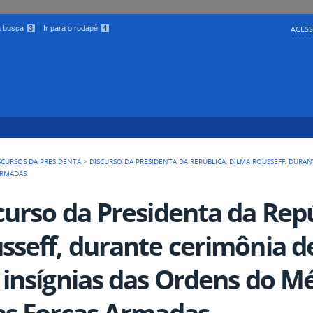
 a busca
3
Ir para o rodapé
4
ACESS
SCURSOS DA PRESIDENTA
>
DISCURSO DA PRESIDENTA DA REPÚBLICA, DILMA ROUSSEFF, DURA
ARMADAS
curso da Presidenta da Repú
sseff, durante cerimônia d
 insígnias das Ordens do Mé
as Forças Armadas