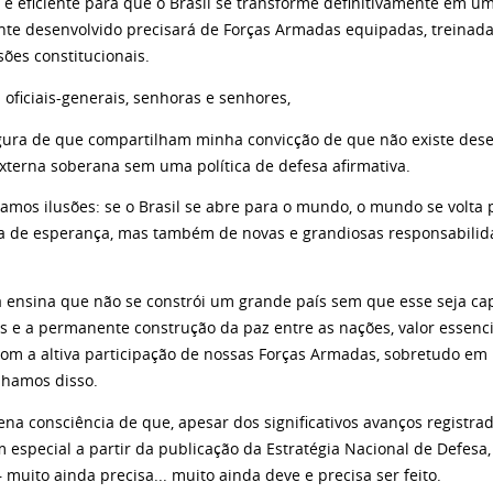
 e eficiente para que o Brasil se transforme definitivamente em um
te desenvolvido precisará de Forças Armadas equipadas, treinad
ões constitucionais.
oficiais-generais, senhoras e senhores,
gura de que compartilham minha convicção de que não existe dese
externa soberana sem uma política de defesa afirmativa.
amos ilusões: se o Brasil se abre para o mundo, o mundo se volta p
a de esperança, mas também de novas e grandiosas responsabilid
ia ensina que não se constrói um grande país sem que esse seja cap
es e a permanente construção da paz entre as nações, valor essenci
com a altiva participação de nossas Forças Armadas, sobretudo em
lhamos disso.
ena consciência de que, apesar dos significativos avanços registra
m especial a partir da publicação da Estratégia Nacional de Defes
 muito ainda precisa... muito ainda deve e precisa ser feito.