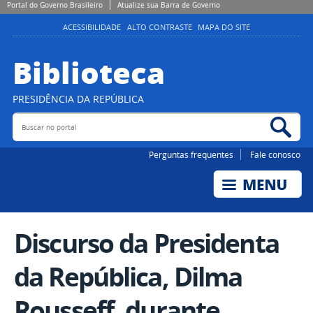
Portal do Governo Brasileiro
Atualize sua Barra de Governo
ACESSIBILIDADE
ALTO CONTRASTE
MAPA DO SITE
Biblioteca
PRESIDÊNCIA DA REPÚBLICA
Buscar no portal
Bus
Perguntas frequentes
Fale conosco
Discurso da Presidenta
da República, Dilma
Rousseff, durante