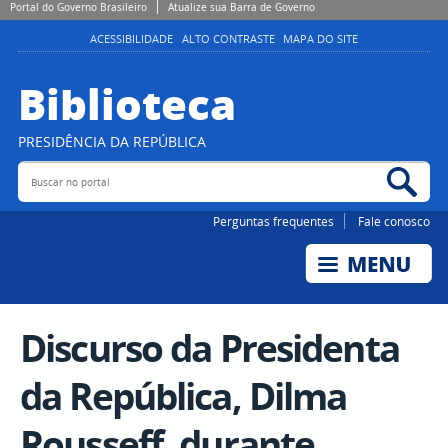
Portal do Governo Brasileiro
Atualize sua Barra de Governo
ACESSIBILIDADE
ALTO CONTRASTE
MAPA DO SITE
Biblioteca
PRESIDÊNCIA DA REPÚBLICA
Buscar no portal
Bus
Perguntas frequentes
Fale conosco
Discurso da Presidenta
da República, Dilma
Rousseff, durante