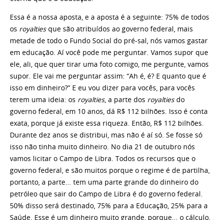
Essa é a nossa aposta, e a aposta é a seguinte: 75% de todos
os
royalties
que são atribuídos ao governo federal, mais
metade de todo o Fundo Social do pré-sal, nós vamos gastar
em educação. Aí você pode me perguntar. Vamos supor que
ele, ali, que quer tirar uma foto comigo, me pergunte, vamos
supor. Ele vai me perguntar assim: “Ah é, é? E quanto que é
isso em dinheiro?” E eu vou dizer para vocês, para vocês
terem uma ideia: os
royalties
, a parte dos
royalties
do
governo federal, em 10 anos, dá R$ 112 bilhões. Isso é conta
exata, porque já existe essa riqueza. Então, R$ 112 bilhões.
Durante dez anos se distribui, mas não é aí só. Se fosse só
isso não tinha muito dinheiro. No dia 21 de outubro nós
vamos licitar o Campo de Libra. Todos os recursos que o
governo federal, e são muitos porque o regime é de partilha,
portanto, a parte... tem uma parte grande do dinheiro do
petróleo que sair do Campo de Libra é do governo federal.
50% disso será destinado, 75% para a Educação, 25% para a
Saúde. Esse é um dinheiro muito grande, porque... o cálculo,