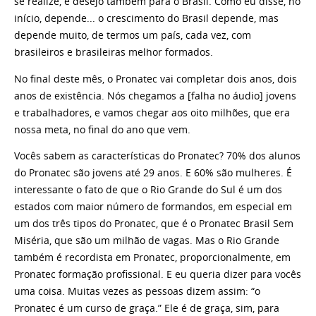
se realize, e desejo também para o Brasil. Como eu disse, no
início, depende... o crescimento do Brasil depende, mas
depende muito, de termos um país, cada vez, com
brasileiros e brasileiras melhor formados.
No final deste mês, o Pronatec vai completar dois anos, dois
anos de existência. Nós chegamos a [falha no áudio] jovens
e trabalhadores, e vamos chegar aos oito milhões, que era
nossa meta, no final do ano que vem.
Vocês sabem as características do Pronatec? 70% dos alunos
do Pronatec são jovens até 29 anos. E 60% são mulheres. É
interessante o fato de que o Rio Grande do Sul é um dos
estados com maior número de formandos, em especial em
um dos três tipos do Pronatec, que é o Pronatec Brasil Sem
Miséria, que são um milhão de vagas. Mas o Rio Grande
também é recordista em Pronatec, proporcionalmente, em
Pronatec formação profissional. E eu queria dizer para vocês
uma coisa. Muitas vezes as pessoas dizem assim: “o
Pronatec é um curso de graça.” Ele é de graça, sim, para