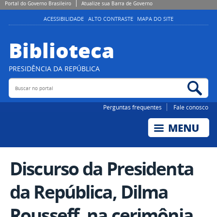
Portal do Governo Brasileiro
Atualize sua Barra de Governo
ACESSIBILIDADE
ALTO CONTRASTE
MAPA DO SITE
Biblioteca
PRESIDÊNCIA DA REPÚBLICA
Buscar no portal
Bus
Perguntas frequentes
Fale conosco
Discurso da Presidenta
da República, Dilma
Rousseff, na cerimônia