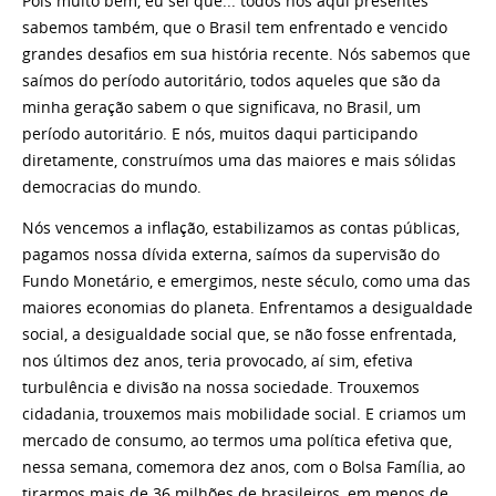
Pois muito bem, eu sei que... todos nós aqui presentes
sabemos também, que o Brasil tem enfrentado e vencido
grandes desafios em sua história recente. Nós sabemos que
saímos do período autoritário, todos aqueles que são da
minha geração sabem o que significava, no Brasil, um
período autoritário. E nós, muitos daqui participando
diretamente, construímos uma das maiores e mais sólidas
democracias do mundo.
Nós vencemos a inflação, estabilizamos as contas públicas,
pagamos nossa dívida externa, saímos da supervisão do
Fundo Monetário, e emergimos, neste século, como uma das
maiores economias do planeta. Enfrentamos a desigualdade
social, a desigualdade social que, se não fosse enfrentada,
nos últimos dez anos, teria provocado, aí sim, efetiva
turbulência e divisão na nossa sociedade. Trouxemos
cidadania, trouxemos mais mobilidade social. E criamos um
mercado de consumo, ao termos uma política efetiva que,
nessa semana, comemora dez anos, com o Bolsa Família, ao
tirarmos mais de 36 milhões de brasileiros, em menos de