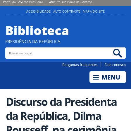
Portal do Governo Brasileiro
Atualize sua Barra de Governo
ACESSIBILIDADE
ALTO CONTRASTE
MAPA DO SITE
Biblioteca
PRESIDÊNCIA DA REPÚBLICA
Buscar no portal
Bus
Perguntas frequentes
Fale conosco
Discurso da Presidenta
da República, Dilma
Rousseff, na cerimônia