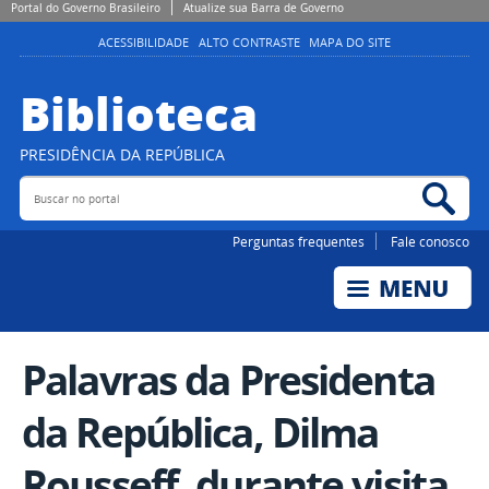
Portal do Governo Brasileiro
Atualize sua Barra de Governo
ACESSIBILIDADE
ALTO CONTRASTE
MAPA DO SITE
Biblioteca
PRESIDÊNCIA DA REPÚBLICA
Buscar no portal
Bus
Perguntas frequentes
Fale conosco
Palavras da Presidenta
da República, Dilma
Rousseff, durante visita