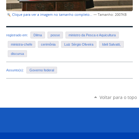
Clique para ver a imagem no tamanho completo…
—
Tamanho
: 2007KB
registrado em:
Dilma
posse
ministro da Pesca e Aquicultura
ministra-chefe
cerimônia
Luiz Sérgio Oliveira
Ideli Salvatti,
discursa
Assunto(s):
Governo federal
Voltar para o topo