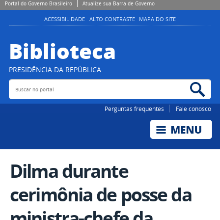
Portal do Governo Brasileiro
Atualize sua Barra de Governo
ACESSIBILIDADE
ALTO CONTRASTE
MAPA DO SITE
Biblioteca
PRESIDÊNCIA DA REPÚBLICA
Buscar no portal
Bus
Perguntas frequentes
Fale conosco
Dilma durante
cerimônia de posse da
ministra-chefe da