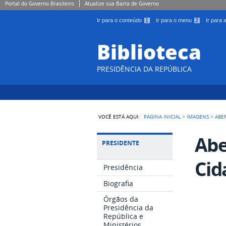
Portal do Governo Brasileiro
Atualize sua Barra de Governo
Ir para o conteúdo
1
Ir para o menu
2
Ir para
Biblioteca
PRESIDÊNCIA DA REPÚBLICA
VOCÊ ESTÁ AQUI:
PÁGINA INICIAL
>
IMAGENS
>
ABE
Abe
PRESIDENTE
Cid
Presidência
Biografia
Órgãos da
Presidência da
República e
Ministérios