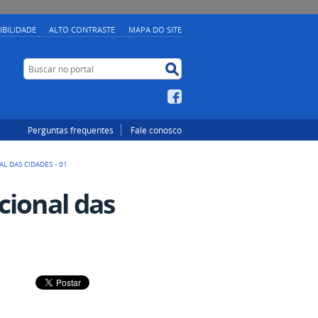
IBILIDADE
ALTO CONTRASTE
MAPA DO SITE
Buscar no portal
Buscar no portal
Facebook
Perguntas frequentes
Fale conosco
L DAS CIDADES - 01
cional das