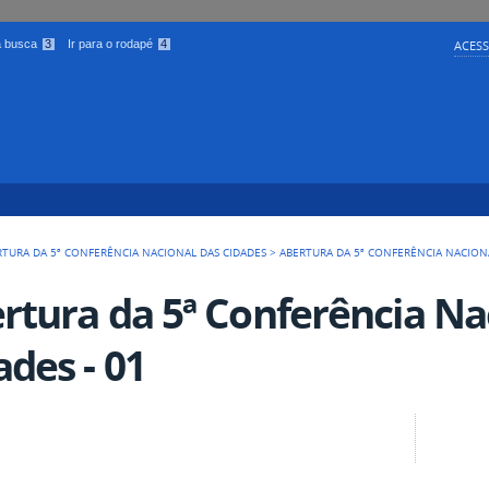
 a busca
3
Ir para o rodapé
4
ACESS
RTURA DA 5ª CONFERÊNCIA NACIONAL DAS CIDADES
>
ABERTURA DA 5ª CONFERÊNCIA NACIONA
rtura da 5ª Conferência Na
ades - 01