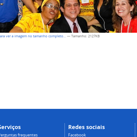
para ver a imagem no tamanho completo…
—
Tamanho
: 2127KB
Serviços
Redes sociais
Perguntas frequentes
Facebook