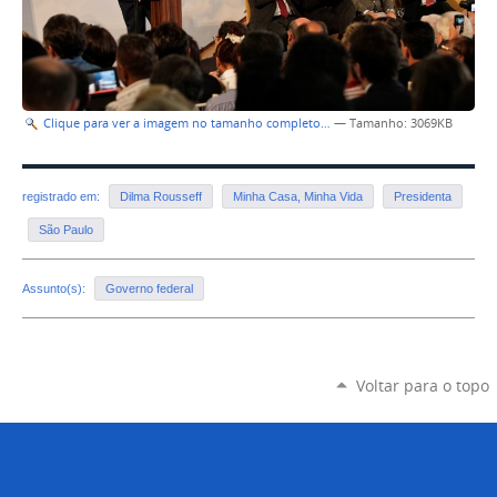
Clique para ver a imagem no tamanho completo…
—
Tamanho
: 3069KB
registrado em:
Dilma Rousseff
Minha Casa, Minha Vida
Presidenta
São Paulo
Assunto(s):
Governo federal
Voltar para o topo