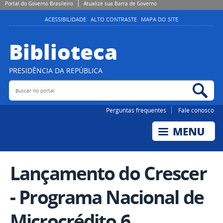
Portal do Governo Brasileiro
Atualize sua Barra de Governo
ACESSIBILIDADE
ALTO CONTRASTE
MAPA DO SITE
Biblioteca
PRESIDÊNCIA DA REPÚBLICA
Buscar no portal
Bus
Perguntas frequentes
Fale conosco
Lançamento do Crescer
- Programa Nacional de
Microcrédito 6