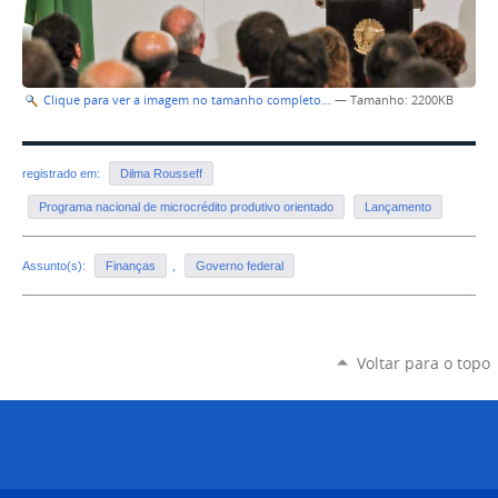
Clique para ver a imagem no tamanho completo…
—
Tamanho
: 2200KB
registrado em:
Dilma Rousseff
Programa nacional de microcrédito produtivo orientado
Lançamento
Assunto(s):
Finanças
,
Governo federal
Voltar para o topo