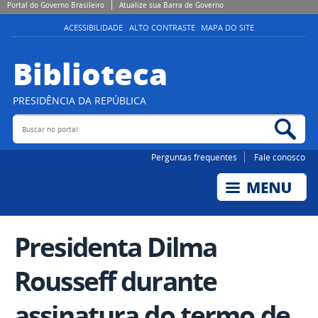
Portal do Governo Brasileiro
Atualize sua Barra de Governo
ACESSIBILIDADE
ALTO CONTRASTE
MAPA DO SITE
Biblioteca
PRESIDÊNCIA DA REPÚBLICA
Buscar no portal
Bus
Perguntas frequentes
Fale conosco
Presidenta Dilma
Rousseff durante
assinatura do termo de