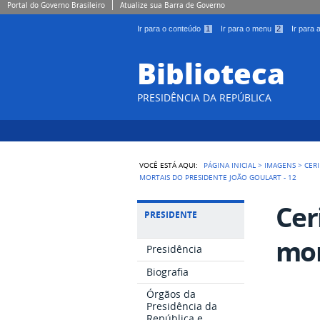
Portal do Governo Brasileiro
Atualize sua Barra de Governo
Ir para o conteúdo
1
Ir para o menu
2
Ir para
Biblioteca
PRESIDÊNCIA DA REPÚBLICA
VOCÊ ESTÁ AQUI:
PÁGINA INICIAL
>
IMAGENS
>
CER
MORTAIS DO PRESIDENTE JOÃO GOULART - 12
Cer
PRESIDENTE
mor
Presidência
Biografia
Órgãos da
Presidência da
República e