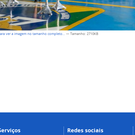
para ver a imagem no tamanho completo…
—
Tamanho
: 2710KB
Serviços
Redes sociais