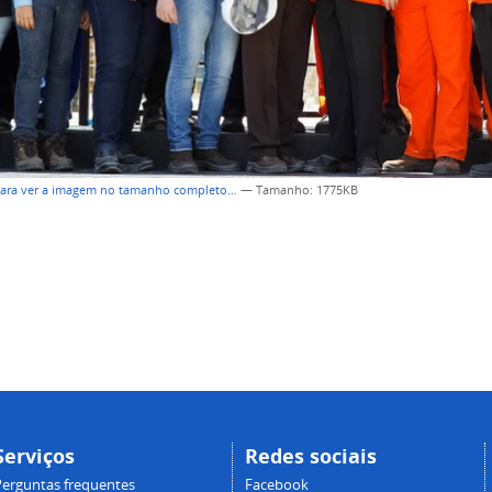
para ver a imagem no tamanho completo…
—
Tamanho
: 1775KB
Serviços
Redes sociais
Perguntas frequentes
Facebook