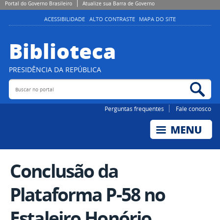
Portal do Governo Brasileiro
Atualize sua Barra de Governo
ACESSIBILIDADE
ALTO CONTRASTE
MAPA DO SITE
Biblioteca
PRESIDÊNCIA DA REPÚBLICA
Buscar no portal
Bus
Perguntas frequentes
Fale conosco
Conclusão da
Plataforma P-58 no
Estaleiro Honório