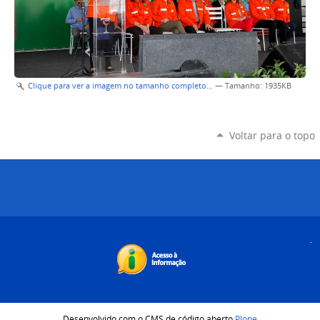
Clique para ver a imagem no tamanho completo…
—
Tamanho
: 1935KB
Voltar para o topo
Desenvolvido com o CMS de código aberto
Plone