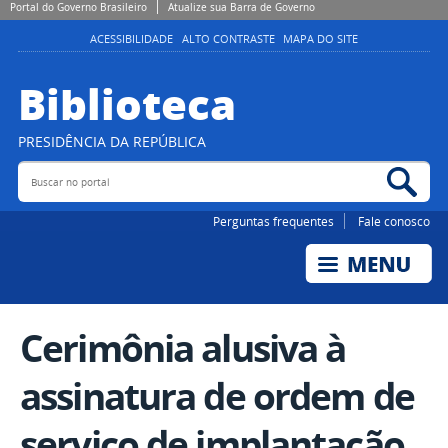
Portal do Governo Brasileiro
Atualize sua Barra de Governo
ACESSIBILIDADE
ALTO CONTRASTE
MAPA DO SITE
Biblioteca
PRESIDÊNCIA DA REPÚBLICA
Buscar no portal
Bus
Perguntas frequentes
Fale conosco
Cerimônia alusiva à
assinatura de ordem de
serviço de implantação