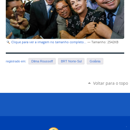
Clique para ver a imagem no tamanho completo…
—
Tamanho
: 2542KB
registrado em:
Dilma Rousseff
BRT Norte-Sul
Goiânia
Voltar para o topo