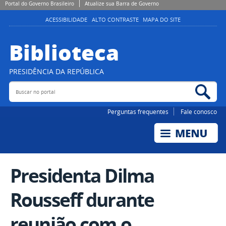
Portal do Governo Brasileiro
Atualize sua Barra de Governo
ACESSIBILIDADE
ALTO CONTRASTE
MAPA DO SITE
Biblioteca
PRESIDÊNCIA DA REPÚBLICA
Buscar no portal
Bus
Perguntas frequentes
Fale conosco
Presidenta Dilma
Rousseff durante
reunião com o