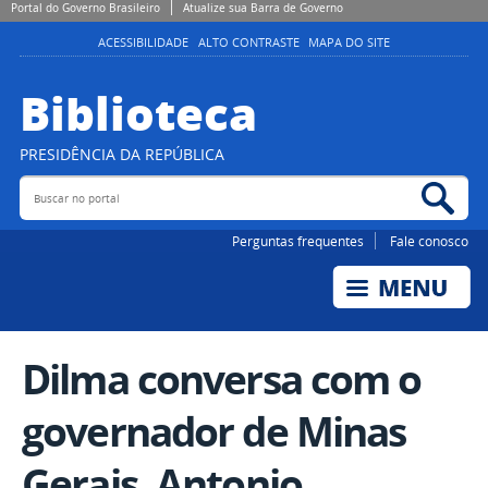
Portal do Governo Brasileiro
Atualize sua Barra de Governo
ACESSIBILIDADE
ALTO CONTRASTE
MAPA DO SITE
Biblioteca
PRESIDÊNCIA DA REPÚBLICA
Buscar no portal
Bus
Perguntas frequentes
Fale conosco
Dilma conversa com o
governador de Minas
Gerais, Antonio