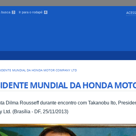
 a busca
3
Ir para o rodapé
4
ACESS
SIDENTE MUNDIAL DA HONDA MOTOR COMPANY LTD
SIDENTE MUNDIAL DA HONDA MOT
ta Dilma Rousseff durante encontro com Takanobu Ito, Presid
Ltd. (Brasília - DF, 25/11/2013)