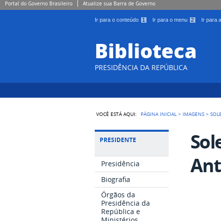
Portal do Governo Brasileiro
Atualize sua Barra de Governo
Ir para o conteúdo
1
Ir para o menu
2
Ir para
Biblioteca
PRESIDÊNCIA DA REPÚBLICA
VOCÊ ESTÁ AQUI:
PÁGINA INICIAL
>
IMAGENS
>
SOL
Sol
PRESIDENTE
Ant
Presidência
Biografia
Órgãos da
Presidência da
República e
Ministérios