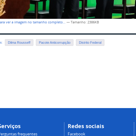
para ver a imagem no tamanho completo…
—
Tamanho
: 2386KB
em:
Dilma Rousseff
Pacote Anticorrupção
Distrito Federal
Serviços
Redes sociais
Perguntas frequentes
Facebook