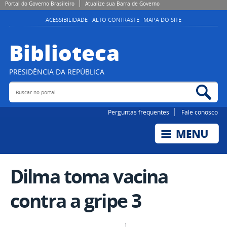
Portal do Governo Brasileiro
Atualize sua Barra de Governo
ACESSIBILIDADE
ALTO CONTRASTE
MAPA DO SITE
Biblioteca
PRESIDÊNCIA DA REPÚBLICA
Buscar no portal
Bus
Perguntas frequentes
Fale conosco
Dilma toma vacina
contra a gripe 3