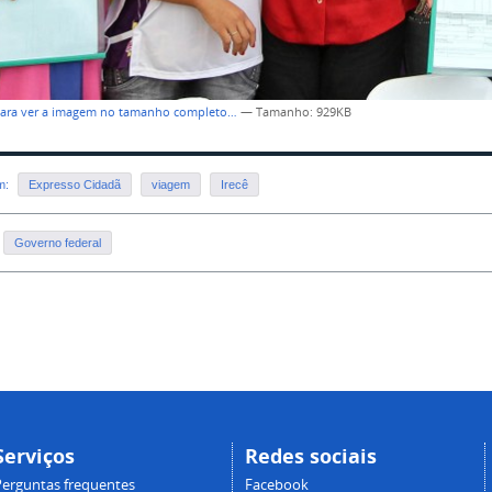
para ver a imagem no tamanho completo…
—
Tamanho
: 929KB
em:
Expresso Cidadã
viagem
Irecê
Governo federal
Serviços
Redes sociais
Perguntas frequentes
Facebook