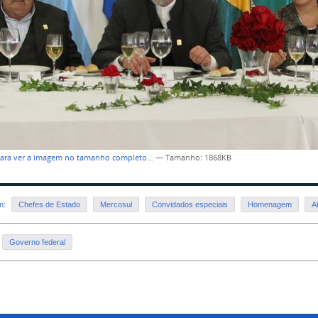
para ver a imagem no tamanho completo…
—
Tamanho
: 1868KB
em:
Chefes de Estado
Mercosul
Convidados especiais
Homenagem
A
Governo federal