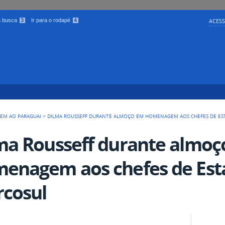
 a busca
3
Ir para o rodapé
4
ACESS
GEM AO PARAGUAI
>
DILMA ROUSSEFF DURANTE ALMOÇO EM HOMENAGEM AOS CHEFES DE E
ma Rousseff durante almo
enagem aos chefes de Est
cosul