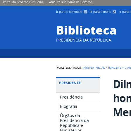
Portal do Governo Brasileiro
Atualize sua Barra de Governo
Ir para o conteúdo
1
Ir para o menu
2
Ir para
Biblioteca
PRESIDÊNCIA DA REPÚBLICA
VOCÊ ESTÁ AQUI:
PÁGINA INICIAL
>
IMAGENS
>
VIA
Dil
PRESIDENTE
hom
Presidência
Biografia
Mer
Órgãos da
Presidência da
República e
Ministérios