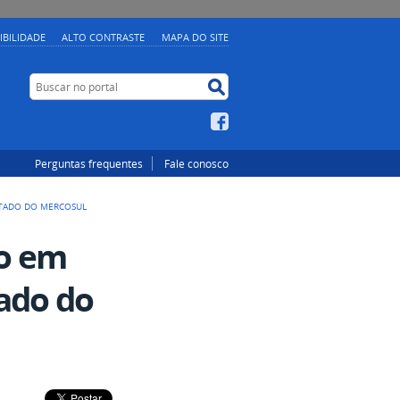
IBILIDADE
ALTO CONTRASTE
MAPA DO SITE
Buscar no portal
Buscar no portal
Facebook
Perguntas frequentes
Fale conosco
STADO DO MERCOSUL
ço em
ado do