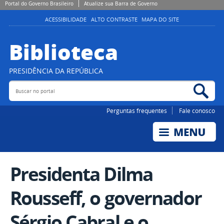
Portal do Governo Brasileiro
Atualize sua Barra de Governo
ACESSIBILIDADE
ALTO CONTRASTE
MAPA DO SITE
Biblioteca
PRESIDÊNCIA DA REPÚBLICA
Buscar no portal
Bus
Perguntas frequentes
Fale conosco
Presidenta Dilma
Rousseff, o governador
Sérgio Cabral e o