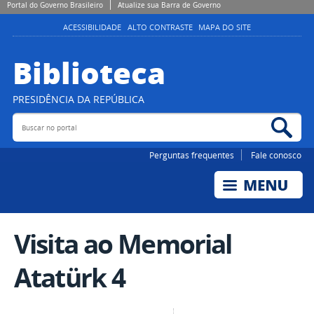
Portal do Governo Brasileiro
Atualize sua Barra de Governo
ACESSIBILIDADE
ALTO CONTRASTE
MAPA DO SITE
Biblioteca
PRESIDÊNCIA DA REPÚBLICA
Buscar no portal
Bus
Perguntas frequentes
Fale conosco
Visita ao Memorial
Atatürk 4