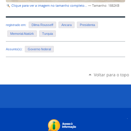
Clique para ver a imagem no tamanho completo…
—
Tamanho
: 1882KB
registrado em:
Dilma Rousseff
Ancara
Presidenta
Memorial Atatürk
Turquia
Assunto(s):
Governo federal
Voltar para o topo