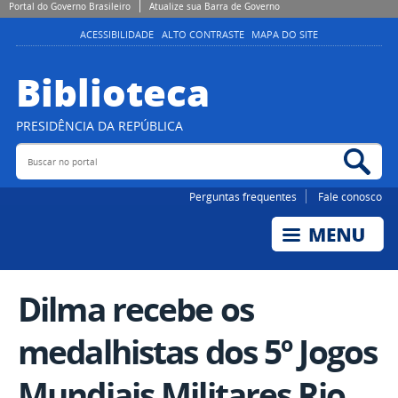
Portal do Governo Brasileiro
Atualize sua Barra de Governo
ACESSIBILIDADE
ALTO CONTRASTE
MAPA DO SITE
Biblioteca
PRESIDÊNCIA DA REPÚBLICA
Buscar no portal
Bus
Perguntas frequentes
Fale conosco
Dilma recebe os
medalhistas dos 5º Jogos
Mundiais Militares Rio