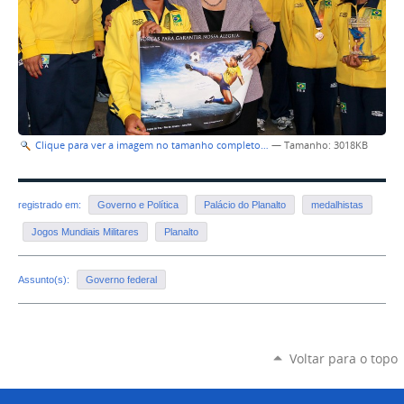
Clique para ver a imagem no tamanho completo…
—
Tamanho
: 3018KB
registrado em:
Governo e Política
Palácio do Planalto
medalhistas
Jogos Mundiais Militares
Planalto
Assunto(s):
Governo federal
Voltar para o topo