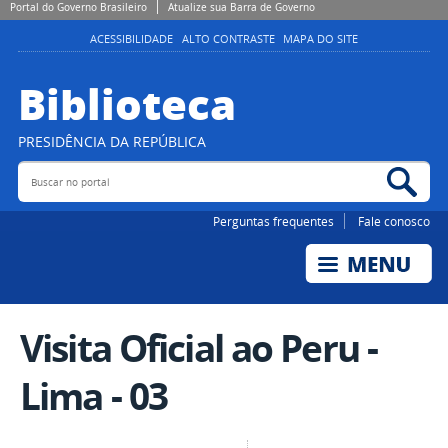
Portal do Governo Brasileiro
Atualize sua Barra de Governo
ACESSIBILIDADE
ALTO CONTRASTE
MAPA DO SITE
Biblioteca
PRESIDÊNCIA DA REPÚBLICA
Buscar no portal
Bus
Perguntas frequentes
Fale conosco
Visita Oficial ao Peru -
Lima - 03