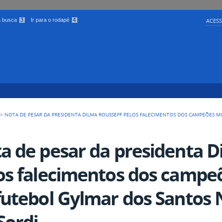
 a busca
3
Ir para o rodapé
4
ACESS
>
NOTA DE PESAR DA PRESIDENTA DILMA ROUSSEFF PELOS FALECIMENTOS DOS CAMPEÕES M
a de pesar da presidenta D
os falecimentos dos campe
futebol Gylmar dos Santos 
Sordi