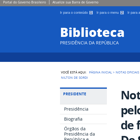
Portal do Governo Brasileiro
Atualize sua Barra de Governo
Ir para o conteúdo
1
Ir para o menu
2
Ir para
Biblioteca
PRESIDÊNCIA DA REPÚBLICA
VOCÊ ESTÁ AQUI:
PÁGINA INICIAL
>
NOTAS OFICIAIS
NILTON DE SORDI
Not
PRESIDENTE
pel
Presidência
Biografia
de 
Órgãos da
Presidência da
De 
República e