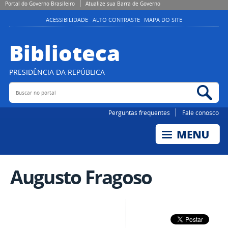
Portal do Governo Brasileiro
Atualize sua Barra de Governo
ACESSIBILIDADE
ALTO CONTRASTE
MAPA DO SITE
Biblioteca
PRESIDÊNCIA DA REPÚBLICA
Buscar no portal
Bus
Perguntas frequentes
Fale conosco
Augusto Fragoso