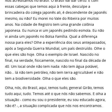
Nós acreditamos no Brasil. O Brasil vai dar certo. E com
essas cabeças que temos aqui à frente, desculpe a
brincadeira do colega japonês ali, é descendente de japonês
mesmo, ou não? Eu morei no Vale do Ribeira por muitos
anos. Na cidade de Registro tem uma grande colônia
japonesa. Eu nunca vi um japonês pedindo esmola. Eu não
vi ainda um japonês no Bolsa Família. Qual a diferença
nossa para eles? Olhe a experiência dos seus antepassados,
após a Segunda Guerra Mundial, um país destruído. Olhe o
que eles são hoje. Olha o exemplo de Israel. Nascido no
final, na verdade, fisicamente, nascido no final da década de
40. Um local onde não tem nada: não tem água potável,
não… lá não tem petróleo, não tem terra agricultável e não
tem a biodiversidade. Olha o que eles são.
Olha, nós, do Brasil, aqui, temos tudo, general Girão, temos
tudo aqui, tudo. Temos até o que nós não sabemos. E olha a
situação - como eu sou o presidente, eu sou educado agora,
não é? -, a situação complicada que nós nos encontramos.