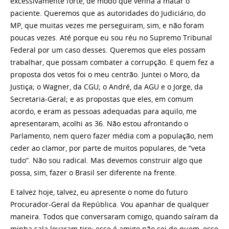
excessivamente forte, de modo que venha a matar o
paciente. Queremos que as autoridades do Judiciário, do
MP, que muitas vezes me perseguiram, sim, e não foram
poucas vezes. Até porque eu sou réu no Supremo Tribunal
Federal por um caso desses. Queremos que eles possam
trabalhar, que possam combater a corrupção. E quem fez a
proposta dos vetos foi o meu centrão. Juntei o Moro, da
Justiça; o Wagner, da CGU; o André, da AGU e o Jorge, da
Secretaria-Geral; e as propostas que eles, em comum
acordo, e eram as pessoas adequadas para aquilo, me
apresentaram, acolhi as 36. Não estou afrontando o
Parlamento, nem quero fazer média com a população, nem
ceder ao clamor, por parte de muitos populares, de “veta
tudo”. Não sou radical. Mas devemos construir algo que
possa, sim, fazer o Brasil ser diferente na frente.
E talvez hoje, talvez, eu apresente o nome do futuro
Procurador-Geral da República. Vou apanhar de qualquer
maneira. Todos que conversaram comigo, quando saíram da
minha sala levaram tiro: esse é amigo não sei de quem, esse