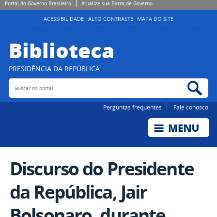
Portal do Governo Brasileiro
Atualize sua Barra de Governo
ACESSIBILIDADE
ALTO CONTRASTE
MAPA DO SITE
Biblioteca
PRESIDÊNCIA DA REPÚBLICA
Buscar no portal
Bus
Perguntas frequentes
Fale conosco
Discurso do Presidente
da República, Jair
Bolsonaro, durante