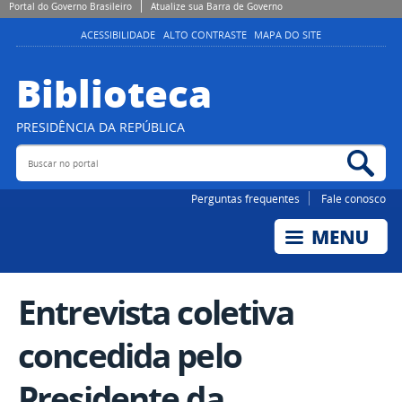
Portal do Governo Brasileiro
Atualize sua Barra de Governo
ACESSIBILIDADE
ALTO CONTRASTE
MAPA DO SITE
Biblioteca
PRESIDÊNCIA DA REPÚBLICA
Buscar no portal
Bus
Perguntas frequentes
Fale conosco
Entrevista coletiva
concedida pelo
Presidente da