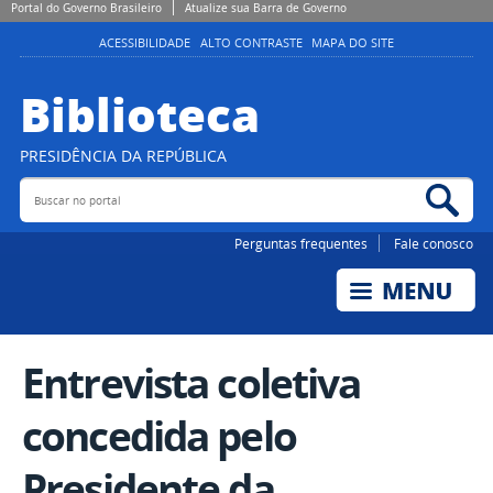
Portal do Governo Brasileiro
Atualize sua Barra de Governo
ACESSIBILIDADE
ALTO CONTRASTE
MAPA DO SITE
Biblioteca
PRESIDÊNCIA DA REPÚBLICA
Buscar no portal
Bus
Perguntas frequentes
Fale conosco
Entrevista coletiva
concedida pelo
Presidente da