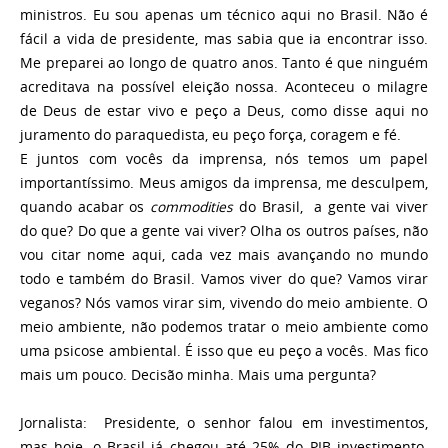
ministros. Eu sou apenas um técnico aqui no Brasil. Não é
fácil a vida de presidente, mas sabia que ia encontrar isso.
Me preparei ao longo de quatro anos. Tanto é que ninguém
acreditava na possível eleição nossa. Aconteceu o milagre
de Deus de estar vivo e peço a Deus, como disse aqui no
juramento do paraquedista, eu peço força, coragem e fé.
E juntos com vocês da imprensa, nós temos um papel
importantíssimo. Meus amigos da imprensa, me desculpem,
quando acabar os
commodities
do Brasil, a gente vai viver
do que? Do que a gente vai viver? Olha os outros países, não
vou citar nome aqui, cada vez mais avançando no mundo
todo e também do Brasil. Vamos viver do que? Vamos virar
veganos? Nós vamos virar sim, vivendo do meio ambiente. O
meio ambiente, não podemos tratar o meio ambiente como
uma psicose ambiental. É isso que eu peço a vocês. Mas fico
mais um pouco. Decisão minha. Mais uma pergunta?
Jornalista:
Presidente, o senhor falou em investimentos,
mas hoje, o Brasil já chegou até 25% do PIB investimento.