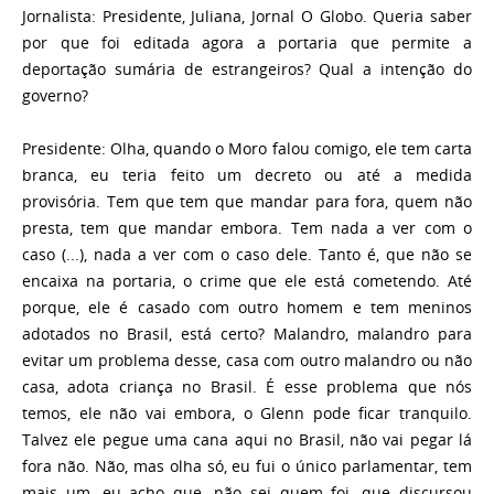
Jornalista:
Presidente, Juliana, Jornal O Globo. Queria saber
por que foi editada agora a portaria que permite a
deportação sumária de estrangeiros? Qual a intenção do
governo?
Presidente: Olha, quando o Moro falou comigo, ele tem carta
branca, eu teria feito um decreto ou até a medida
provisória. Tem que tem que mandar para fora, quem não
presta, tem que mandar embora. Tem nada a ver com o
caso (...), nada a ver com o caso dele. Tanto é, que não se
encaixa na portaria, o crime que ele está cometendo. Até
porque, ele é casado com outro homem e tem meninos
adotados no Brasil, está certo? Malandro, malandro para
evitar um problema desse, casa com outro malandro ou não
casa, adota criança no Brasil. É esse problema que nós
temos, ele não vai embora, o Glenn pode ficar tranquilo.
Talvez ele pegue uma cana aqui no Brasil, não vai pegar lá
fora não. Não, mas olha só, eu fui o único parlamentar, tem
mais um, eu acho que, não sei quem foi, que discursou