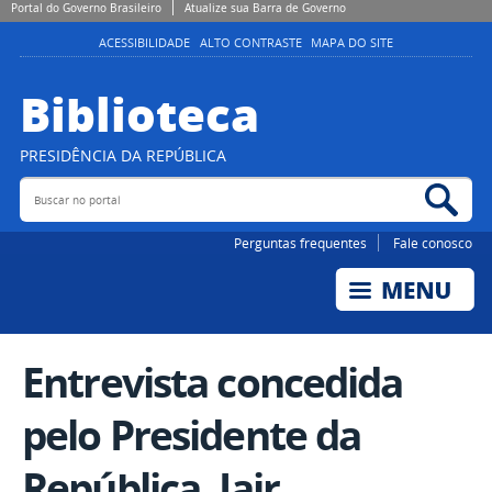
Portal do Governo Brasileiro
Atualize sua Barra de Governo
ACESSIBILIDADE
ALTO CONTRASTE
MAPA DO SITE
Biblioteca
PRESIDÊNCIA DA REPÚBLICA
Buscar no portal
Bus
Perguntas frequentes
Fale conosco
Entrevista concedida
pelo Presidente da
República, Jair