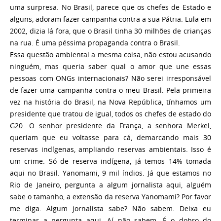
uma surpresa. No Brasil, parece que os chefes de Estado e
alguns, adoram fazer campanha contra a sua Pátria. Lula em
2002, dizia lá fora, que o Brasil tinha 30 milhões de crianças
na rua. É uma péssima propaganda contra o Brasil.
Essa questão ambiental a mesma coisa, não estou acusando
ninguém, mas queria saber qual o amor que une essas
pessoas com ONGs internacionais? Não serei irresponsável
de fazer uma campanha contra o meu Brasil. Pela primeira
vez na história do Brasil, na Nova República, tínhamos um
presidente que tratou de igual, todos os chefes de estado do
G20. O senhor presidente da França, a senhora Merkel,
queriam que eu voltasse para cá, demarcando mais 30
reservas indígenas, ampliando reservas ambientais. Isso é
um crime. Só de reserva indígena, já temos 14% tomada
aqui no Brasil. Yanomami, 9 mil índios. Já que estamos no
Rio de Janeiro, pergunta a algum jornalista aqui, alguém
sabe o tamanho, a extensão da reserva Yanomami? Por favor
me diga. Algum jornalista sabe? Não sabem. Deixa eu
terminar a pergunta aqui. Aí não sabem. É o dobro do