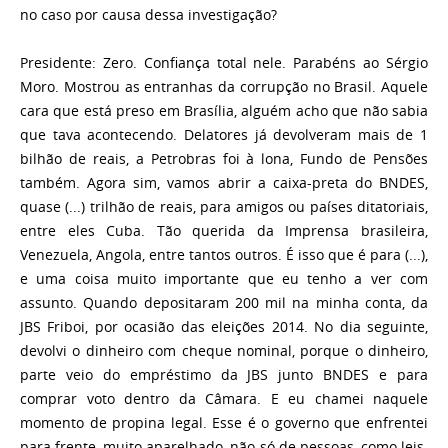
no caso por causa dessa investigação?
Presidente:
Zero. Confiança total nele. Parabéns ao Sérgio
Moro. Mostrou as entranhas da corrupção no Brasil. Aquele
cara que está preso em Brasília, alguém acho que não sabia
que tava acontecendo. Delatores já devolveram mais de 1
bilhão de reais, a Petrobras foi à lona, Fundo de Pensões
também. Agora sim, vamos abrir a caixa-preta do BNDES,
quase (...) trilhão de reais, para amigos ou países ditatoriais,
entre eles Cuba. Tão querida da Imprensa brasileira,
Venezuela, Angola, entre tantos outros. É isso que é para (...),
e uma coisa muito importante que eu tenho a ver com
assunto. Quando depositaram 200 mil na minha conta, da
JBS Friboi, por ocasião das eleições 2014. No dia seguinte,
devolvi o dinheiro com cheque nominal, porque o dinheiro,
parte veio do empréstimo da JBS junto BNDES e para
comprar voto dentro da Câmara. E eu chamei naquele
momento de propina legal. Esse é o governo que enfrentei
para frente, muito aparelhado, não só de pessoas, como leis.