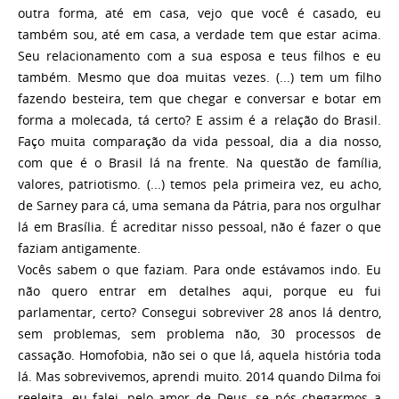
outra forma, até em casa, vejo que você é casado, eu
também sou, até em casa, a verdade tem que estar acima.
Seu relacionamento com a sua esposa e teus filhos e eu
também. Mesmo que doa muitas vezes. (...) tem um filho
fazendo besteira, tem que chegar e conversar e botar em
forma a molecada, tá certo? E assim é a relação do Brasil.
Faço muita comparação da vida pessoal, dia a dia nosso,
com que é o Brasil lá na frente. Na questão de família,
valores, patriotismo. (...) temos pela primeira vez, eu acho,
de Sarney para cá, uma semana da Pátria, para nos orgulhar
lá em Brasília. É acreditar nisso pessoal, não é fazer o que
faziam antigamente.
Vocês sabem o que faziam. Para onde estávamos indo. Eu
não quero entrar em detalhes aqui, porque eu fui
parlamentar, certo? Consegui sobreviver 28 anos lá dentro,
sem problemas, sem problema não, 30 processos de
cassação. Homofobia, não sei o que lá, aquela história toda
lá. Mas sobrevivemos, aprendi muito. 2014 quando Dilma foi
reeleita, eu falei, pelo amor de Deus, se nós chegarmos a