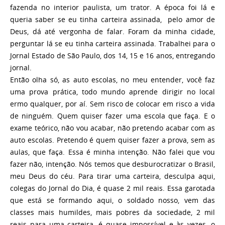
fazenda no interior paulista, um trator. A época foi lá e
queria saber se eu tinha carteira assinada, pelo amor de
Deus, dá até vergonha de falar. Foram da minha cidade,
perguntar lá se eu tinha carteira assinada. Trabalhei para o
Jornal Estado de São Paulo, dos 14, 15 e 16 anos, entregando
jornal.
Então olha só, as auto escolas, no meu entender, você faz
uma prova prática, todo mundo aprende dirigir no local
ermo qualquer, por aí. Sem risco de colocar em risco a vida
de ninguém. Quem quiser fazer uma escola que faça. E o
exame teórico, não vou acabar, não pretendo acabar com as
auto escolas. Pretendo é quem quiser fazer a prova, sem as
aulas, que faça. Essa é minha intenção. Não falei que vou
fazer não, intenção. Nós temos que desburocratizar o Brasil,
meu Deus do céu. Para tirar uma carteira, desculpa aqui,
colegas do Jornal do Dia, é quase 2 mil reais. Essa garotada
que está se formando aqui, o soldado nosso, vem das
classes mais humildes, mais pobres da sociedade, 2 mil
reais para uma carteira, é quase impossível e às vezes, o