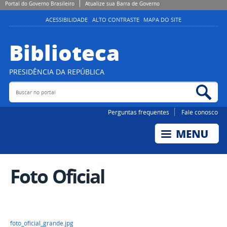
Portal do Governo Brasileiro
Atualize sua Barra de Governo
ACESSIBILIDADE
ALTO CONTRASTE
MAPA DO SITE
Biblioteca
PRESIDÊNCIA DA REPÚBLICA
Buscar no portal
Bus
Perguntas frequentes
Fale conosco
Foto Oficial
foto_oficial_grande.jpg