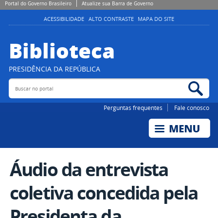
Portal do Governo Brasileiro
Atualize sua Barra de Governo
ACESSIBILIDADE
ALTO CONTRASTE
MAPA DO SITE
Biblioteca
PRESIDÊNCIA DA REPÚBLICA
Buscar no portal
Bus
Perguntas frequentes
Fale conosco
Áudio da entrevista
coletiva concedida pela
Presidenta da