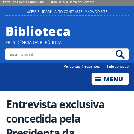
Portal do Governo Brasileiro
Atualize sua Barra de Governo
ACESSIBILIDADE
ALTO CONTRASTE
MAPA DO SITE
Biblioteca
PRESIDÊNCIA DA REPÚBLICA
Buscar no portal
Bus
Perguntas frequentes
Fale conosco
Entrevista exclusiva
concedida pela
Presidenta da