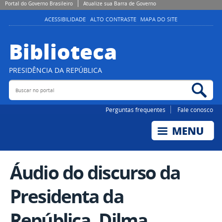
Portal do Governo Brasileiro
Atualize sua Barra de Governo
ACESSIBILIDADE
ALTO CONTRASTE
MAPA DO SITE
Biblioteca
PRESIDÊNCIA DA REPÚBLICA
Buscar no portal
Bus
Perguntas frequentes
Fale conosco
Áudio do discurso da
Presidenta da
República, Dilma