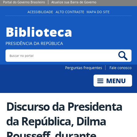
Portal do Governo Brasileiro
Atualize sua Barra de Governo
ACESSIBILIDADE
ALTO CONTRASTE
MAPA DO SITE
Biblioteca
PRESIDÊNCIA DA REPÚBLICA
Buscar no portal
Bus
Perguntas frequentes
Fale conosco
Discurso da Presidenta
da República, Dilma
Rousseff, durante