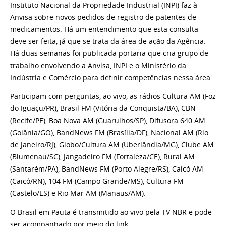
Instituto Nacional da Propriedade Industrial (INPI) faz à
Anvisa sobre novos pedidos de registro de patentes de
medicamentos. Há um entendimento que esta consulta
deve ser feita, já que se trata da área de ação da Agência.
Há duas semanas foi publicada portaria que cria grupo de
trabalho envolvendo a Anvisa, INPI e o Ministério da
Indústria e Comércio para definir competências nessa área.
Participam com perguntas, ao vivo, as rádios Cultura AM (Foz
do Iguaçu/PR), Brasil FM (Vitória da Conquista/BA), CBN
(Recife/PE), Boa Nova AM (Guarulhos/SP), Difusora 640 AM
(Goiânia/GO), BandNews FM (Brasília/DF), Nacional AM (Rio
de Janeiro/RJ), Globo/Cultura AM (Uberlândia/MG), Clube AM
(Blumenau/SC), Jangadeiro FM (Fortaleza/CE), Rural AM
(Santarém/PA), BandNews FM (Porto Alegre/RS), Caicó AM
(Caicó/RN), 104 FM (Campo Grande/MS), Cultura FM
(Castelo/ES) e Rio Mar AM (Manaus/AM).
O Brasil em Pauta é transmitido ao vivo pela TV NBR e pode
ser acompanhado por meio do link