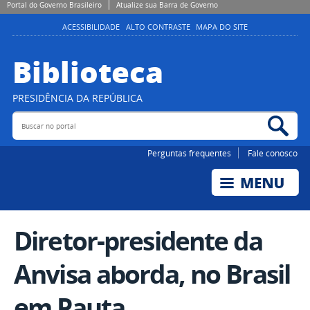
Portal do Governo Brasileiro
Atualize sua Barra de Governo
ACESSIBILIDADE
ALTO CONTRASTE
MAPA DO SITE
Biblioteca
PRESIDÊNCIA DA REPÚBLICA
Buscar no portal
Bus
Perguntas frequentes
Fale conosco
Diretor-presidente da
Anvisa aborda, no Brasil
em Pauta,